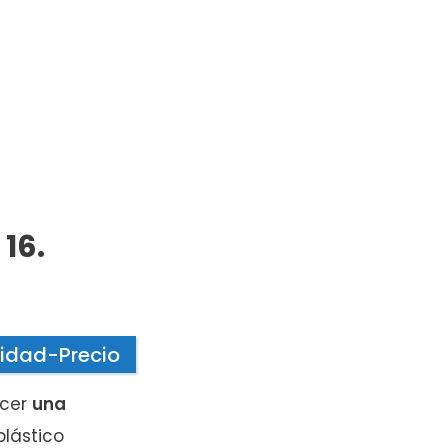
16.
idad-Precio
ecer
una
plástico