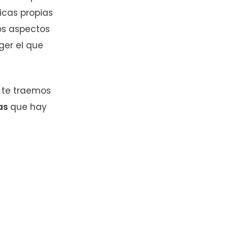
icas propias
ros aspectos
ger el que
o te traemos
ñas
que hay