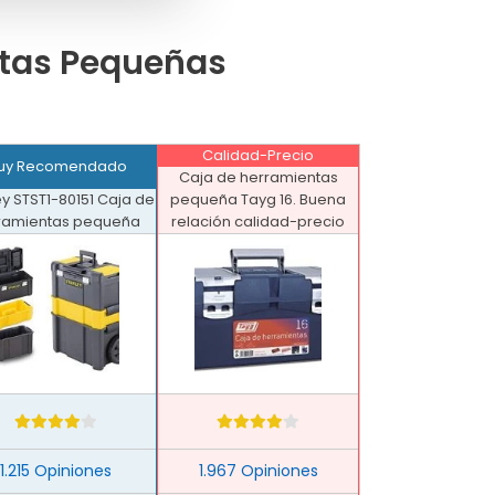
ntas Pequeñas
Calidad-Precio
uy Recomendado
Caja de herramientas
ey STST1-80151 Caja de
pequeña Tayg 16. Buena
ramientas pequeña
relación calidad-precio
1.215 Opiniones
1.967 Opiniones