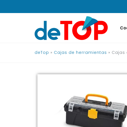
Saltar
al
contenido
Co
deTop
»
Cajas de herramientas
»
Cajas