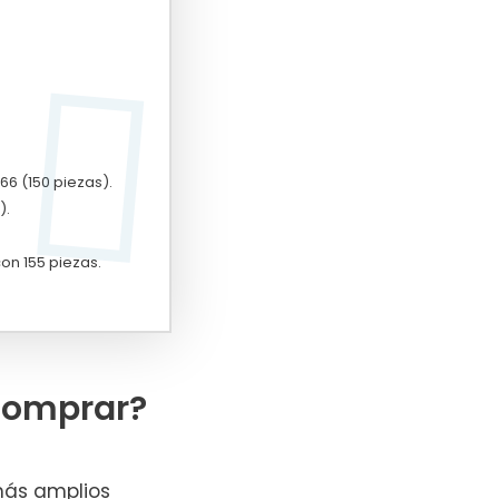
6 (150 piezas).
).
n 155 piezas.
comprar?
más amplios