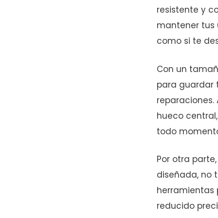
resistente y c
mantener tus u
como si te de
Con un tamaño
para guardar t
reparaciones.
hueco central
todo momento 
Por otra parte
diseñada, no t
herramientas 
reducido prec