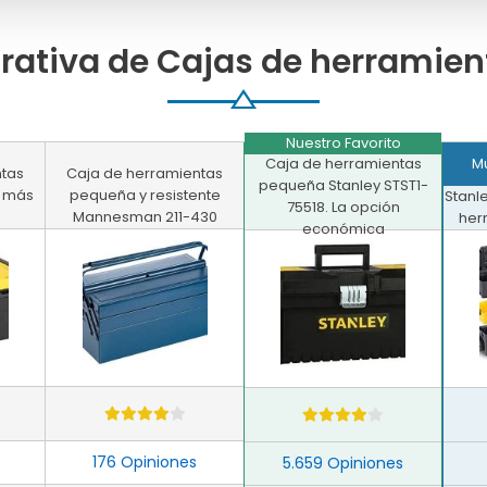
ativa de Cajas de herramie
Nuestro Favorito
Caja de herramientas
M
ntas
Caja de herramientas
pequeña Stanley STST1-
a más
pequeña y resistente
Stanl
75518. La opción
Mannesman 211-430
her
económica
176 Opiniones
5.659 Opiniones