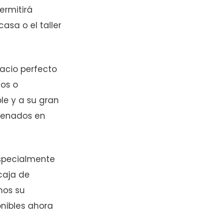
ermitirá
asa o el taller
acio perfecto
jos o
le y a su gran
rdenados en
especialmente
caja de
mos su
nibles ahora