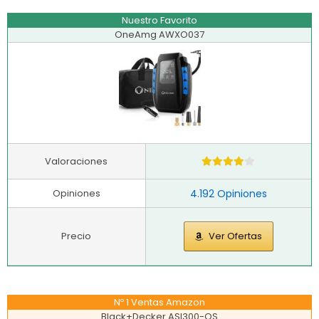
Nuestro Favorito
OneAmg AWXO037
Valoraciones
Opiniones
4.192 Opiniones
Precio
Ver Ofertas
Nº 1 Ventas Amazon
Black+Decker ASI300-QS