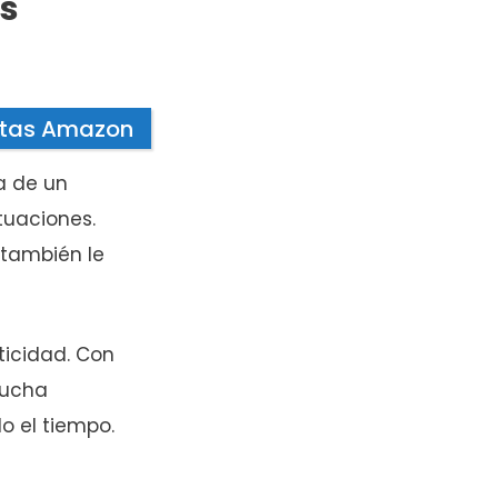
ás
ntas Amazon
a de un
tuaciones.
 también le
ticidad. Con
mucha
do el tiempo.