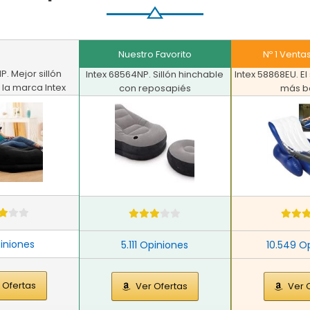
Nuestro Favorito
Nº 1 Vent
P. Mejor sillón
Intex 68564NP. Sillón hinchable
Intex 58868EU. El
 la marca Intex
con reposapiés
más b
iniones
5.111 Opiniones
10.549 O
 Ofertas
Ver Ofertas
Ver 