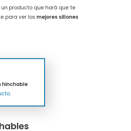
s un producto que hará que te
e para ver los
mejores sillones
ón hinchable
ucto.
chables