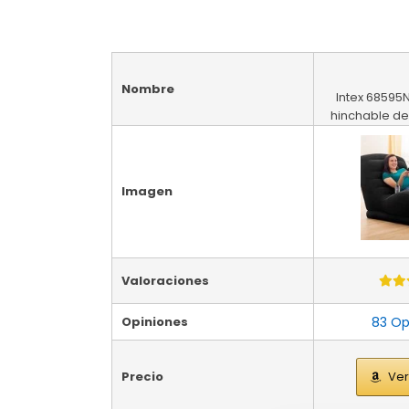
Nombre
Intex 68595N
hinchable de
Imagen
Valoraciones
Opiniones
83 Op
Precio
Ver