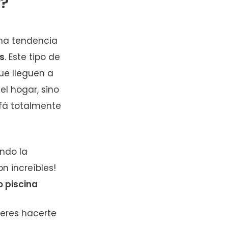
r?
ima tendencia
s
. Este tipo de
ue lleguen a
el hogar, sino
fá totalmente
ndo la
n increíbles!
o piscina
ieres hacerte