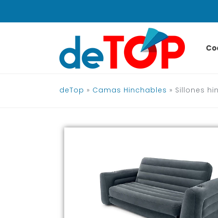
Saltar
al
contenido
Co
deTop
»
Camas Hinchables
»
Sillones h