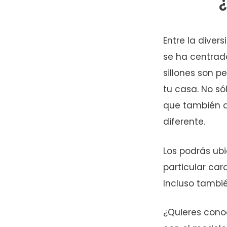
¿
Entre la diver
se ha centrad
sillones son p
tu casa. No só
que también a
diferente.
Los podrás ub
particular car
Incluso tambi
¿Quieres cono