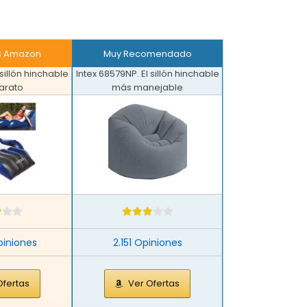
as Amazon
Muy Recomendado
 sillón hinchable
Intex 68579NP. El sillón hinchable
arato
más manejable
piniones
2.151 Opiniones
Ofertas
Ver Ofertas