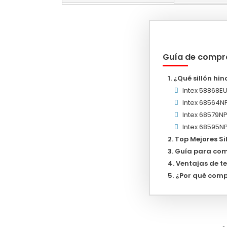
Guía de compr
¿Qué sillón hi
Intex 58868EU
Intex 68564NP
Intex 68579NP
Intex 68595NP
Top Mejores Si
Guía para com
Ventajas de te
¿Por qué compr