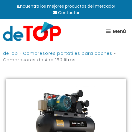
Saltar
¡Encuentra los mejores productos del mercado!
al
Contactar
contenido
Menú
deTop
»
Compresores portátiles para coches
»
Compresores de Aire 150 litros