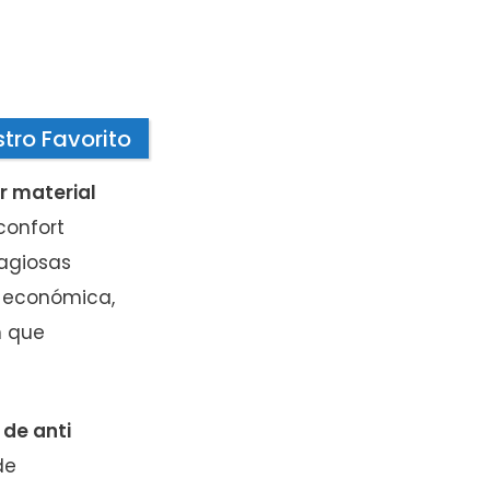
tro Favorito
r material
confort
agiosas
e económica,
n que
 de anti
de