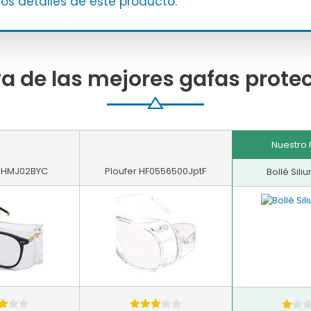
os detalles de este producto.
 de las mejores gafas protec
Nuestro 
e HMJ02BYC
Ploufer HF0556500JptF
Bollé Sili