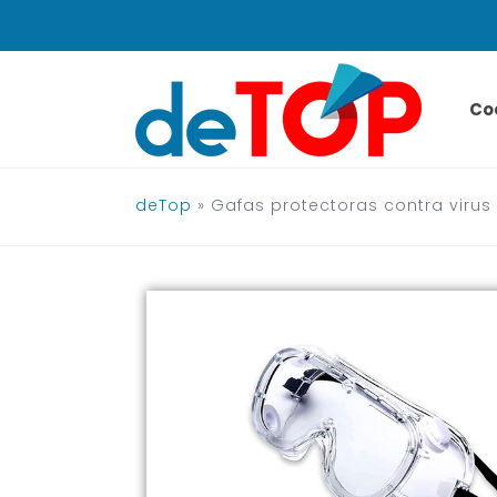
Saltar
al
contenido
Co
deTop
»
Gafas protectoras contra virus