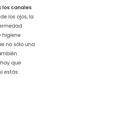
s los canales
 los ojos, la
nfermedad
e higiene
ue no sólo una
también
 hay que
si estás