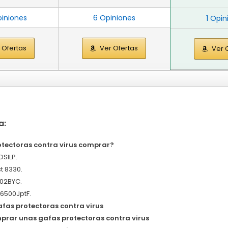
piniones
6 Opiniones
1 Opin
 Ofertas
Ver Ofertas
Ver 
a:
tectoras contra virus comprar?
OSILP.
t 8330.
02BYC.
56500JptF.
fas protectoras contra virus
prar unas gafas protectoras contra virus