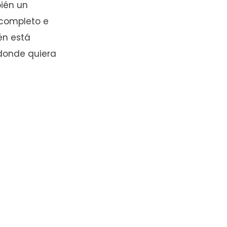
bién un
 completo e
én está
donde quiera