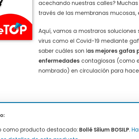
acechando nuestras calles? Muchas i
través de las membranas mucosas, en 
Aquí, vamos a mostraros soluciones s
virus como el Covid-19 mediante gafa
saber cuáles son l
as mejores gafas p
enfermedades
contagiosas (como el
nombrado) en circulación para hacerl
o:
o como producto destacado:
Bollé Silium BOSILP
.
Ha