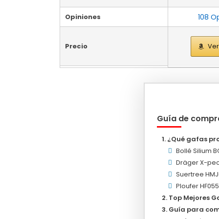
Opiniones
108 O
Precio
Ver
Guía de compr
¿Qué gafas pro
Bollé Silium B
Dräger X-pec
Suertree HMJ
Ploufer HF05
Top Mejores Ga
Guía para com