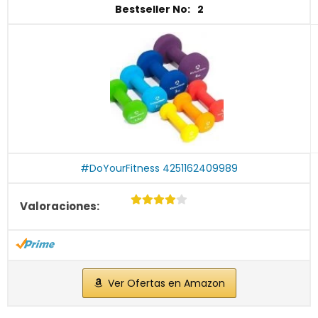
2
#DoYourFitness 4251162409989
Ver Ofertas en Amazon