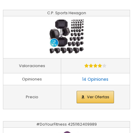
C.P. Sports Hexagon
Valoraciones
Opiniones
14 Opiniones
Precio
Ver Ofertas
#DoYourFitness 4251162409989