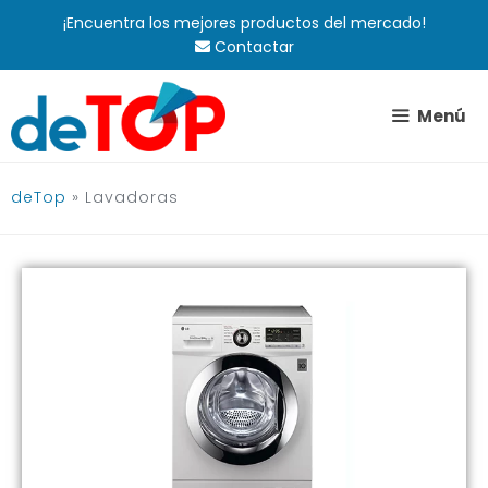
Saltar
¡Encuentra los mejores productos del mercado!
al
Contactar
contenido
Menú
deTop
»
Lavadoras