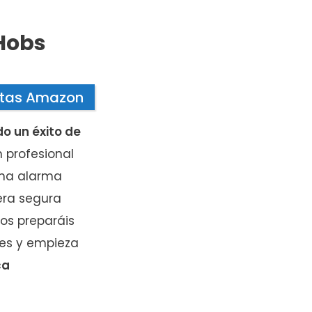
 Hobs
ntas Amazon
o un éxito de
 profesional
una alarma
era segura
os preparáis
nes y empieza
ca