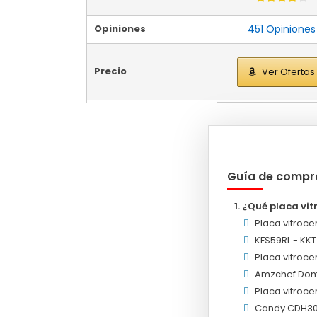
Opiniones
451 Opiniones
Precio
Ver Ofertas
Guía de compr
¿Qué placa vi
Placa vitroc
KFS59RL - KKT
Placa vitroc
Amzchef Domi
Placa vitroc
Candy CDH30 