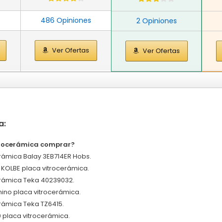
486 Opiniones
2 Opiniones
Ver Ofertas
Ver Ofertas
a:
trocerámica comprar?
erámica Balay 3EB714ER Hobs.
 KOLBE placa vitrocerámica.
erámica Teka 40239032.
no placa vitrocerámica.
erámica Teka TZ6415.
placa vitrocerámica.