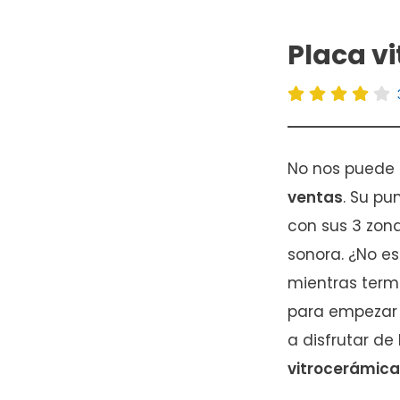
Placa v
No nos puede
ventas
. Su pu
con sus 3 zon
sonora. ¿No e
mientras termi
para empezar 
a disfrutar d
vitrocerámica