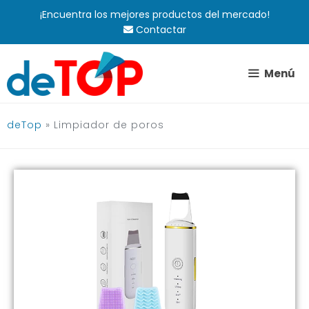
Saltar
¡Encuentra los mejores productos del mercado!
al
Contactar
contenido
Menú
deTop
»
Limpiador de poros