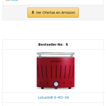
Ver Ofertas en Amazon
5
LotusGrill G-RO-34