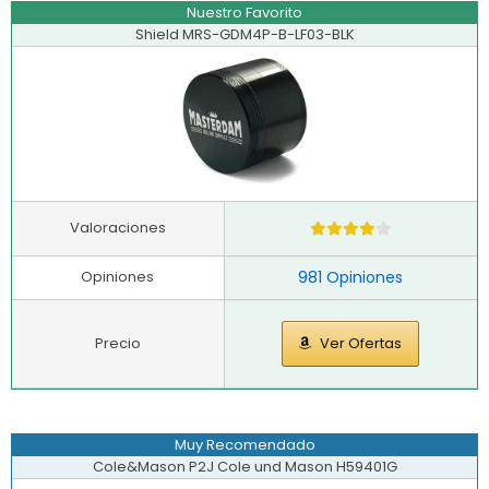
Nuestro Favorito
Shield MRS-GDM4P-B-LF03-BLK
Valoraciones
Opiniones
981 Opiniones
Precio
Ver Ofertas
Muy Recomendado
Cole&Mason P2J Cole und Mason H59401G