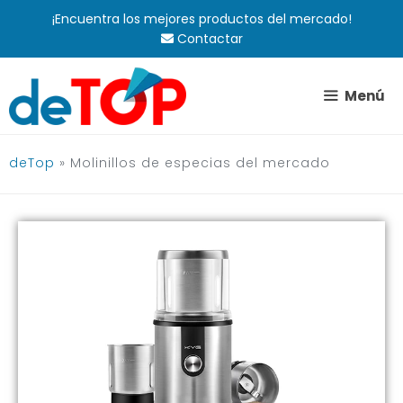
Saltar
¡Encuentra los mejores productos del mercado!
al
Contactar
contenido
Menú
deTop
»
Molinillos de especias del mercado