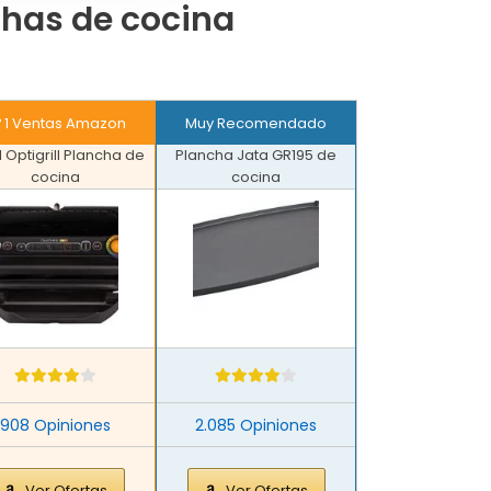
chas de cocina
º 1 Ventas Amazon
Muy Recomendado
l Optigrill Plancha de
Plancha Jata GR195 de
cocina
cocina
908 Opiniones
2.085 Opiniones
Ver Ofertas
Ver Ofertas