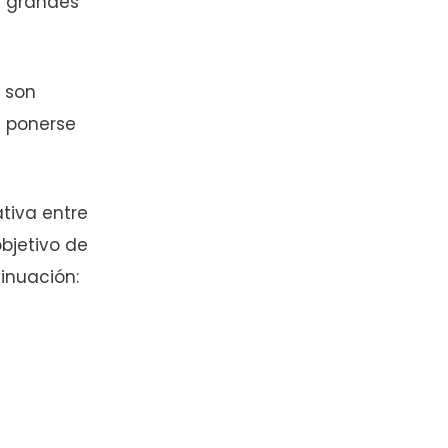
e grandes
s
son
n ponerse
tiva entre
objetivo de
inuación: