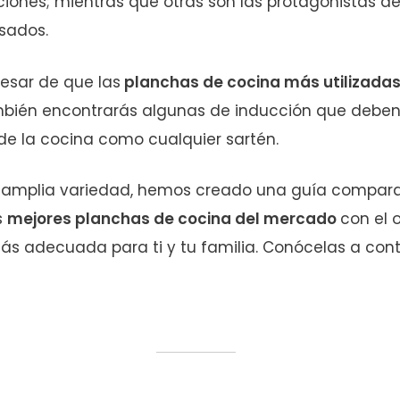
iones; mientras que otras son las protagonistas d
asados.
esar de que las
planchas de cocina más utilizada
ambién encontrarás algunas de inducción que debe
 de la cocina como cualquier sartén.
 amplia variedad, hemos creado una guía compara
s
mejores planchas de cocina del mercado
con el 
más adecuada para ti y tu familia. Conócelas a cont