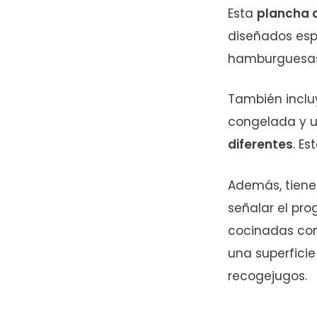
Esta
plancha 
diseñados esp
hamburguesas
También incl
congelada y u
diferentes
. Es
Además, tiene 
señalar el pro
cocinadas com
una superfici
recogejugos.