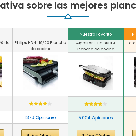
tiva sobre las mejores plan
Nuestro Favorito
N
20 de
Philips HD4419/20 Plancha
Aigostar Hitte 30HFA
Tefa
de cocina
Plancha de cocina
s
1.376 Opiniones
5.004 Opiniones
Ver Ofertas
Ver Ofertas