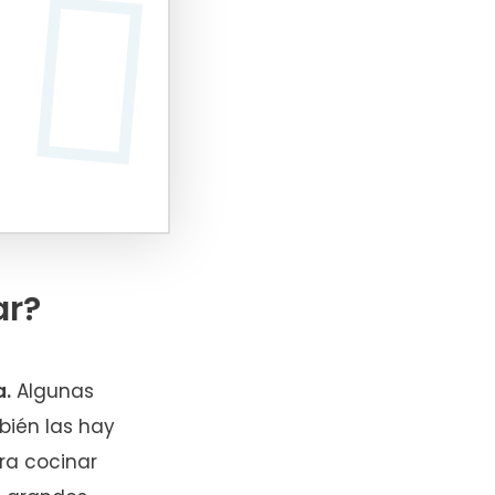
ar?
a.
Algunas
bién las hay
ra cocinar